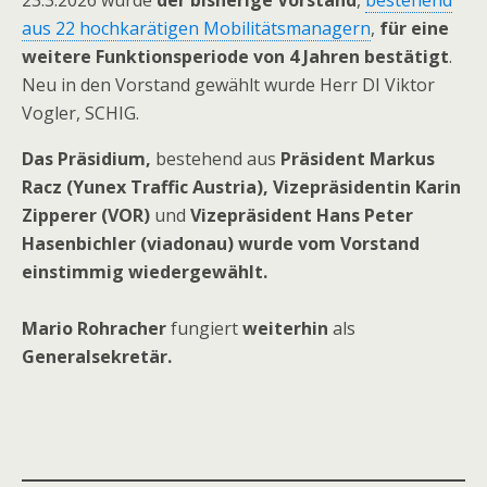
23.3.2026 wurde
der bisherige Vorstand
,
bestehend
aus 22 hochkarätigen Mobilitätsmanagern
,
für eine
weitere Funktionsperiode von 4 Jahren bestätigt
.
Neu in den Vorstand gewählt wurde Herr DI Viktor
Vogler, SCHIG.
Das Präsidium,
bestehend aus
Präsident Markus
Racz (Yunex Traffic Austria), Vizepräsidentin Karin
Zipperer (VOR)
und
Vizepräsident Hans Peter
Hasenbichler (viadonau) wurde vom Vorstand
einstimmig wiedergewählt.
Mario Rohracher
fungiert
weiterhin
als
Generalsekretär.