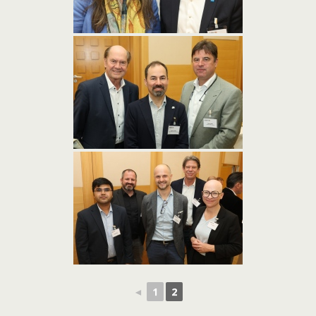
◄
1
2