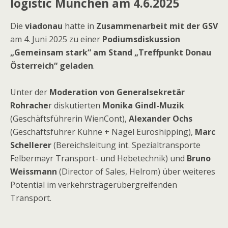
logistic München am 4.6.2025
Die
viadonau
hatte in
Zusammenarbeit mit der GSV
am 4. Juni 2025 zu einer
Podiumsdiskussion
„Gemeinsam stark“ am Stand „Treffpunkt Donau
Österreich“ geladen
.
Unter der
Moderation von Generalsekretär
Rohrache
r diskutierten
Monika Gindl-Muzik
(Geschäftsführerin WienCont),
Alexander Ochs
(Geschäftsführer Kühne + Nagel Euroshipping),
Marc
Schellerer
(Bereichsleitung int. Spezialtransporte
Felbermayr Transport- und Hebetechnik) und
Bruno
Weissmann
(Director of Sales, Helrom) über weiteres
Potential im verkehrsträgerübergreifenden
Transport.