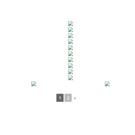
1
2
►